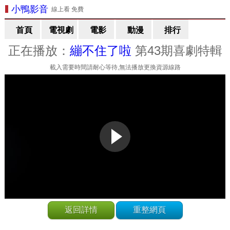
小鴨影音
線上看 免費
首頁
電視劇
電影
動漫
排行
正在播放：
繃不住了啦
第43期喜劇特輯
載入需要時間請耐心等待,無法播放更換資源線路
返回詳情
重整網頁