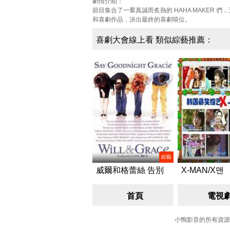
劇情介紹：
節目集合了一羣真誠而炙熱的 HAHA MAKE
和喜劇作品，決出最終的喜劇嘻位。
喜劇大會線上看 類似綜藝推薦：
綜藝
威爾和格蕾絲 告別
X-MAN/X맨
秀/Will & Grace: Say
Goodnight Gracie
首頁
電視
小鴨影音的所有資源都