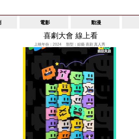
劇
電影
動漫
喜劇大會 線上看
上映年份：2024 類型：綜藝 喜剧 真人秀