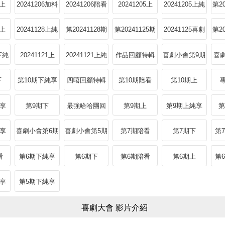
on
享
小會
6上
20241206加料
20241206陪看
20241205上
20241205上純
第2
版
Reaction上
享
8上
20241128上純
第20241128期
第20241125期
20241125喜劇
第2
享
小會
2下純
20241121上
20241121上純
作品回顧特輯
喜劇小會第9期
喜劇
享
下
第10期下純享
四嘻回顧特輯
第10期陪看
第10期上
Reaction上
純享
第9期下
最強哈哈團回
第9期上
第9期上純享
第
顧特輯
Re
純享
喜劇小會第6期
喜劇小會第5期
第7期陪看
第7期下
第
Reaction下
看
第6期下純享
第6期下
第6期陪看
第6期上
第
n下
Reaction上
純享
第5期下純享
喜劇大會 影片介紹