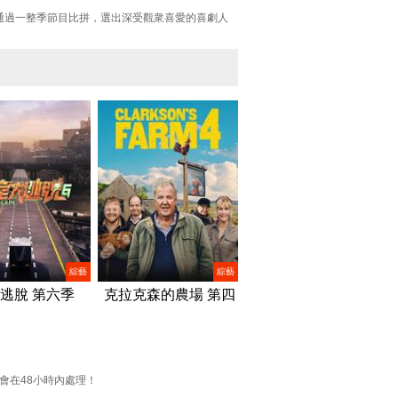
，通過一整季節目比拼，選出深受觀衆喜愛的喜劇人
綜藝
綜藝
逃脫 第六季
克拉克森的農場 第四
季/Clarkson’s Farm
Season 4
們會在48小時內處理！