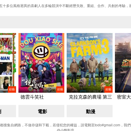
R 們，五十多位風格迥異的喜劇人在多輪競演中不斷經歷失敗、重組、合作、共創的考驗
綜藝
綜藝
綜藝
德雲斗笑社
克拉克森的農場 第三
密室大
季/Clarkson's Farm
Season 3
劇
電影
動漫
搜集自網路，不做存儲和下載，若侵犯您的權益，請電郵至todo#gmail.com，我
@小鴨影音