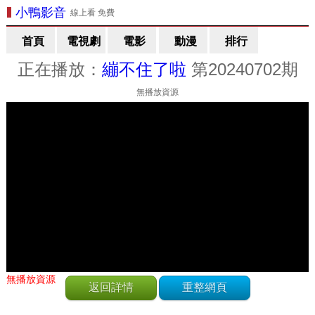
小鴨影音
線上看 免費
首頁
電視劇
電影
動漫
排行
正在播放：
繃不住了啦
第20240702期
無播放資源
無播放資源
返回詳情
重整網頁