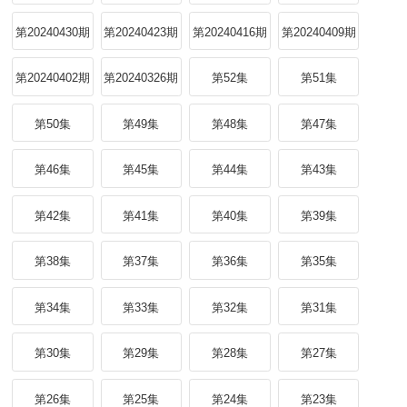
第20240430期
第20240423期
第20240416期
第20240409期
第20240402期
第20240326期
第52集
第51集
第50集
第49集
第48集
第47集
第46集
第45集
第44集
第43集
第42集
第41集
第40集
第39集
第38集
第37集
第36集
第35集
第34集
第33集
第32集
第31集
第30集
第29集
第28集
第27集
第26集
第25集
第24集
第23集