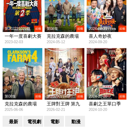
第202221029期
第08集
2024-09-20
綜藝
綜藝
綜藝
一年一度喜劇大賽
克拉克森的農場
喜人奇妙夜
2023-02-03
2024-05-12
2024-09-20
第二季
第三季/Clarkson's
Farm Season 3
第08集
第20260219期
2024-10-20
綜藝
綜藝
綜藝
克拉克森的農場
王牌對王牌 第九
喜劇之王單口季
2025-06-06
2026-02-21
2024-10-20
第四季/Clarkson’s
季
Farm Season 4
最新
電視劇
電影
動漫