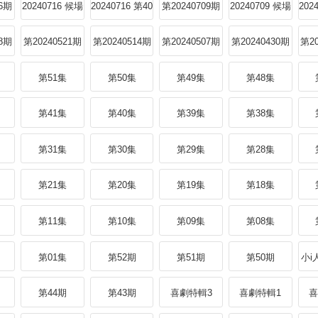
特輯
特輯
16期
20240716 候場
20240716 第40
第20240709期
20240709 候場
202
中
期
中
28期
第20240521期
第20240514期
第20240507期
第20240430期
第2
第51集
第50集
第49集
第48集
第41集
第40集
第39集
第38集
第31集
第30集
第29集
第28集
第21集
第20集
第19集
第18集
第11集
第10集
第09集
第08集
第01集
第52期
第51期
第50期
小i
開
第44期
第43期
喜劇特輯3
喜劇特輯1
喜