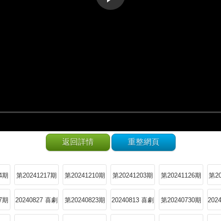
返回詳情
重整網頁
24期
第20241217期
第20241210期
第20241203期
第20241126期
第2
27期
20240827 喜劇
第20240823期
20240813 喜劇
第20240730期
202