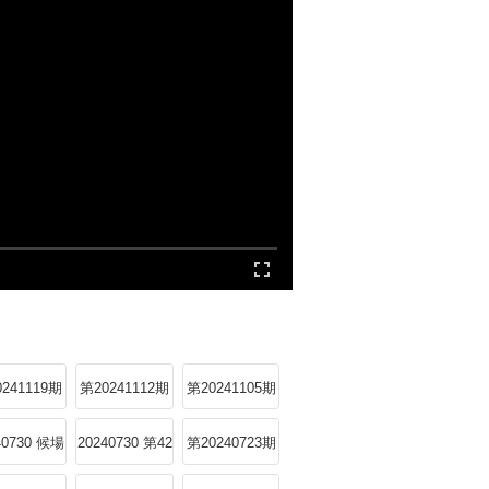
0241119期
第20241112期
第20241105期
40730 候場
20240730 第42
第20240723期