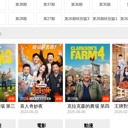
第38期
第37期
第36期
第35期
第28期
第27期
第26期特別篇3
第26期特別篇1
第2
：
2024-09-20
第08集
第2026
綜藝
綜藝
綜藝
場 第三
喜人奇妙夜
克拉克森的農場 第四
王牌對
2024-09-20
2025-06-06
2026-02
 Farm
季/Clarkson’s Farm
Season 4
劇
電影
動漫