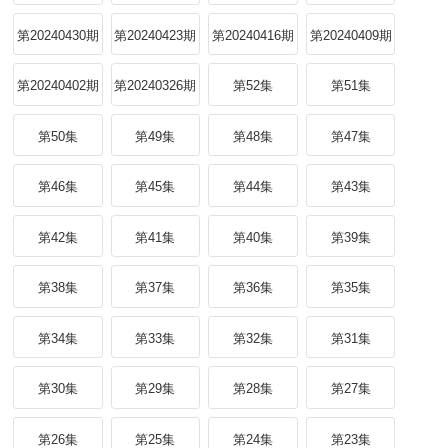
第20240430期
第20240423期
第20240416期
第20240409期
第20240402期
第20240326期
第52集
第51集
第50集
第49集
第48集
第47集
第46集
第45集
第44集
第43集
第42集
第41集
第40集
第39集
第38集
第37集
第36集
第35集
第34集
第33集
第32集
第31集
第30集
第29集
第28集
第27集
第26集
第25集
第24集
第23集