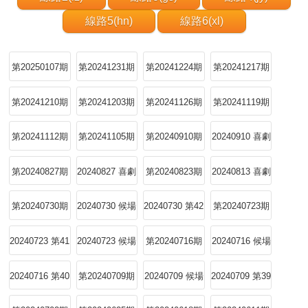
線路5(hn)
線路6(xl)
第20250107期
第20241231期
第20241224期
第20241217期
第20241210期
第20241203期
第20241126期
第20241119期
第20241112期
第20241105期
第20240910期
20240910 喜劇
特輯
第20240827期
20240827 喜劇
第20240823期
20240813 喜劇
特輯
特輯
第20240730期
20240730 候場
20240730 第42
第20240723期
中
期
20240723 第41
20240723 候場
第20240716期
20240716 候場
期
中
中
20240716 第40
第20240709期
20240709 候場
20240709 第39
期
中
期