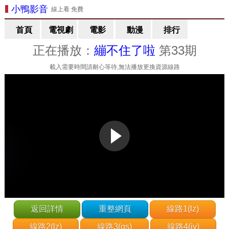
小鴨影音
線上看 免費
首頁
電視劇
電影
動漫
排行
正在播放：
繃不住了啦
第33期
載入需要時間請耐心等待,無法播放更換資源線路
返回詳情
重整網頁
線路1(lz)
線路2(lz)
線路3(gs)
線路4(jy)