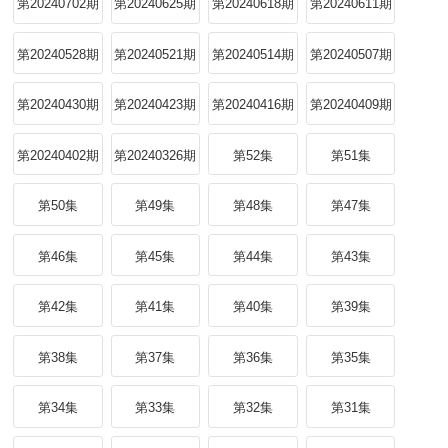
第20240702期
第20240625期
第20240618期
第20240611期
第20240528期
第20240521期
第20240514期
第20240507期
第20240430期
第20240423期
第20240416期
第20240409期
第20240402期
第20240326期
第52集
第51集
第50集
第49集
第48集
第47集
第46集
第45集
第44集
第43集
第42集
第41集
第40集
第39集
第38集
第37集
第36集
第35集
第34集
第33集
第32集
第31集