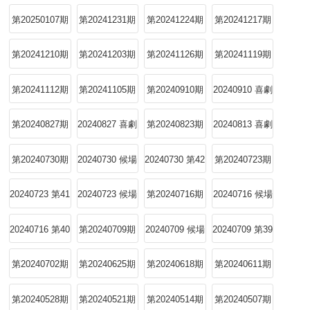
第20250107期
第20241231期
第20241224期
第20241217期
第20241210期
第20241203期
第20241126期
第20241119期
第20241112期
第20241105期
第20240910期
20240910 喜劇
特輯
第20240827期
20240827 喜劇
第20240823期
20240813 喜劇
特輯
特輯
第20240730期
20240730 候場
20240730 第42
第20240723期
中
期
20240723 第41
20240723 候場
第20240716期
20240716 候場
期
中
中
20240716 第40
第20240709期
20240709 候場
20240709 第39
期
中
期
第20240702期
第20240625期
第20240618期
第20240611期
第20240528期
第20240521期
第20240514期
第20240507期