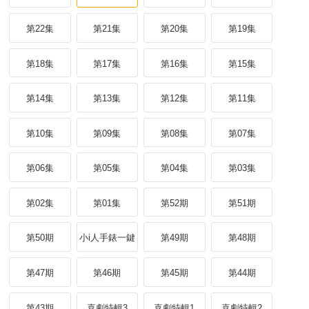
第22集
第21集
第20集
第19集
第18集
第17集
第16集
第15集
第14集
第13集
第12集
第11集
第10集
第09集
第08集
第07集
第06集
第05集
第04集
第03集
第02集
第01集
第52期
第51期
第50期
小i人手錶一鍵
第49期
第48期
開啓社交隱身
第47期
第46期
第45期
第44期
第43期
喜劇特輯3
喜劇特輯1
喜劇特輯2