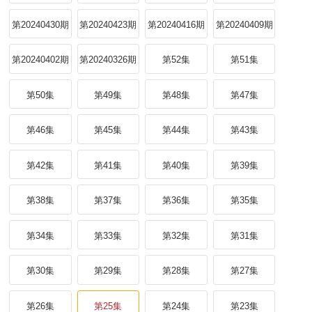
第20240430期
第20240423期
第20240416期
第20240409期
第20240402期
第20240326期
第52集
第51集
第50集
第49集
第48集
第47集
第46集
第45集
第44集
第43集
第42集
第41集
第40集
第39集
第38集
第37集
第36集
第35集
第34集
第33集
第32集
第31集
第30集
第29集
第28集
第27集
第26集
第25集
第24集
第23集