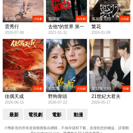
第36集
第08集
第30集完结
大陸劇
歐美劇
大陸劇
雲秀行
去他*的世界 第一
繁花
2026-07-08
2021-01-31
2024-01-09
季/The End of the
F***ing World
Season 1
第20集
第32集
第12集完结
大陸劇
大陸劇
韓劇
佳偶天成
野狗骨頭
21世紀大君夫
2026-06-15
2026-07-22
2026-05-17
人/21세기 대군부
인
最新
電視劇
電影
動漫
小鴨影音的所有資源都搜集自網路，不做存儲和下載，若侵犯您的權益，請電郵