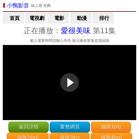
小鴨影音
線上看 免費
首頁
電視劇
電影
動漫
排行
正在播放：
愛很美味
第11集
載入需要時間請耐心等待,無法播放更換資源線路
返回詳情
重整網頁
線路1(xl)
線路2(hn)
線路3(lz)
線路4(gs)