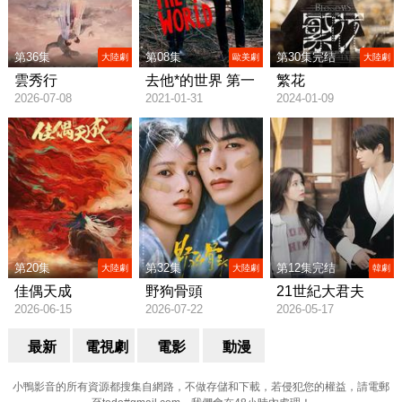
第36集
第08集
第30集完结
大陸劇
歐美劇
大陸劇
雲秀行
去他*的世界 第一
繁花
2026-07-08
2021-01-31
2024-01-09
季/The End of the
F***ing World
Season 1
第20集
第32集
第12集完结
大陸劇
大陸劇
韓劇
佳偶天成
野狗骨頭
21世紀大君夫
2026-06-15
2026-07-22
2026-05-17
人/21세기 대군부
인
最新
電視劇
電影
動漫
小鴨影音的所有資源都搜集自網路，不做存儲和下載，若侵犯您的權益，請電郵