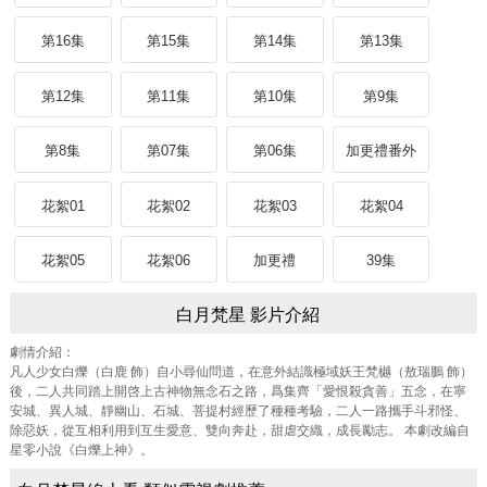
第16集
第15集
第14集
第13集
第12集
第11集
第10集
第9集
第8集
第07集
第06集
加更禮番外
花絮01
花絮02
花絮03
花絮04
花絮05
花絮06
加更禮
39集
白月梵星 影片介紹
劇情介紹：
凡人少女白爍（白鹿 飾）自小尋仙問道，在意外結識極域妖王梵樾（敖瑞鵬 飾）
後，二人共同踏上開啓上古神物無念石之路，爲集齊「愛恨殺貪善」五念，在寧
安城、異人城、靜幽山、石城、菩提村經歷了種種考驗，二人一路攜手斗邪怪、
除惡妖，從互相利用到互生愛意、雙向奔赴，甜虐交織，成長勵志。 本劇改編自
星零小說《白爍上神》。