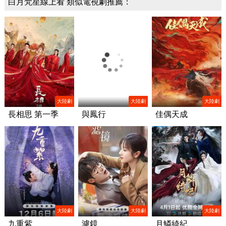
白月梵星線上看 類似電視劇推薦：
大陸劇
大陸劇
大陸劇
長相思 第一季
與鳳行
佳偶天成
大陸劇
大陸劇
大陸劇
九重紫
濾鏡
月鱗綺紀