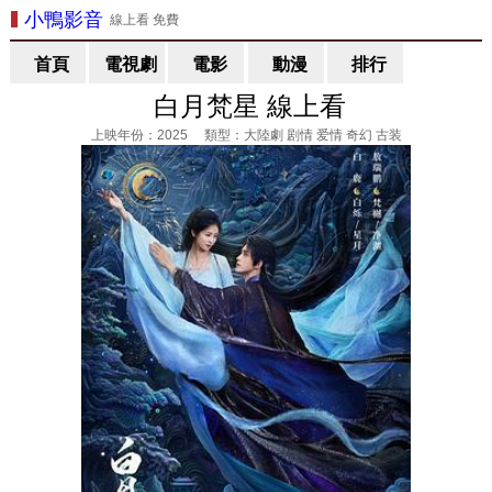
小鴨影音
線上看 免費
首頁
電視劇
電影
動漫
排行
白月梵星 線上看
上映年份：2025 類型：大陸劇 剧情 爱情 奇幻 古装