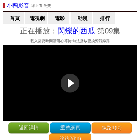
小鴨影音
線上看 免費
首頁
電視劇
電影
動漫
排行
正在播放：
閃爍的西瓜
第09集
載入需要時間請耐心等待,無法播放更換資源線路
返回詳情
重整網頁
線路1(lz)
線路2(hn)