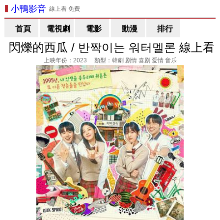
小鴨影音
線上看 免費
首頁
電視劇
電影
動漫
排行
閃爍的西瓜 / 반짝이는 워터멜론 線上看
上映年份：2023 類型：韓劇 剧情 喜剧 爱情 音乐