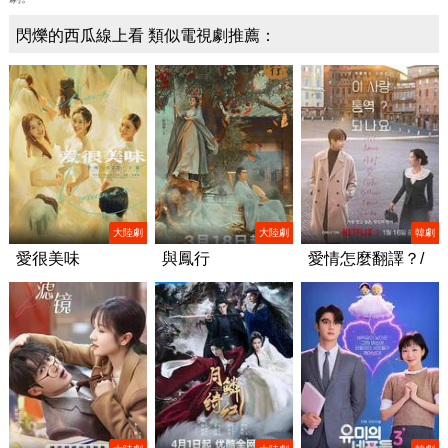
閃爍的西瓜線上看 類似電視劇推薦：
大陸劇
大陸劇
韓劇
愛很美味
與鳳行
愛情怎麼翻譯？/
이 사랑 통역 되나
요?