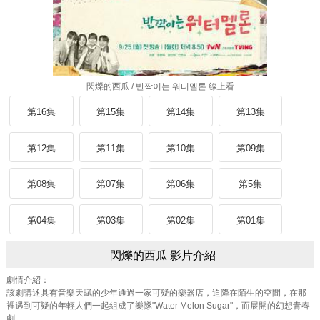
閃爍的西瓜 / 반짝이는 워터멜론 線上看
第16集
第15集
第14集
第13集
第12集
第11集
第10集
第09集
第08集
第07集
第06集
第5集
第04集
第03集
第02集
第01集
閃爍的西瓜 影片介紹
劇情介紹：
該劇講述具有音樂天賦的少年通過一家可疑的樂器店，迫降在陌生的空間，在那
裡遇到可疑的年輕人們一起組成了樂隊"Water Melon Sugar"，而展開的幻想青春
劇。