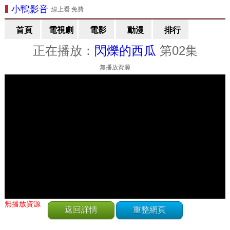
小鴨影音
線上看 免費
首頁
電視劇
電影
動漫
排行
正在播放：
閃爍的西瓜
第02集
無播放資源
無播放資源
返回詳情
重整網頁