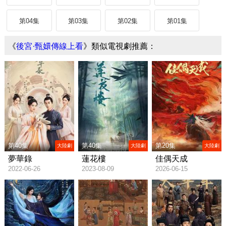
第04集
第03集
第02集
第01集
《
後宮·甄嬛傳線上看
》類似電視劇推薦：
第40集
第40集
第20集
大陸劇
大陸劇
大陸劇
夢華錄
蓮花樓
佳偶天成
2022-06-26
2023-08-09
2026-06-15