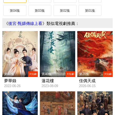
第04集
第03集
第02集
第01集
《
後宮·甄嬛傳線上看
》類似電視劇推薦：
第40集
第40集
第20集
大陸劇
大陸劇
大陸劇
夢華錄
蓮花樓
佳偶天成
2022-06-26
2023-08-09
2026-06-15