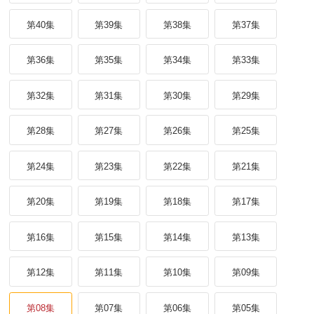
第40集
第39集
第38集
第37集
第36集
第35集
第34集
第33集
第32集
第31集
第30集
第29集
第28集
第27集
第26集
第25集
第24集
第23集
第22集
第21集
第20集
第19集
第18集
第17集
第16集
第15集
第14集
第13集
第12集
第11集
第10集
第09集
第08集
第07集
第06集
第05集