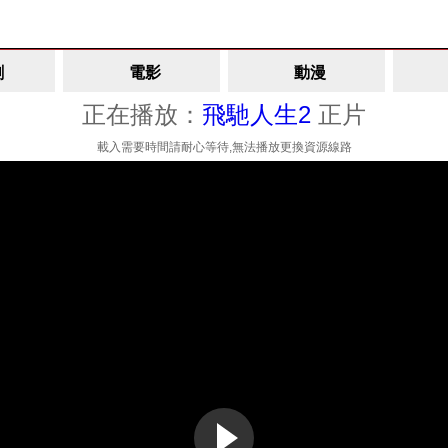
劇
電影
動漫
正在播放：
飛馳人生2
正片
載入需要時間請耐心等待,無法播放更換資源線路