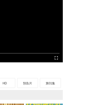
HD
預告片
第01集