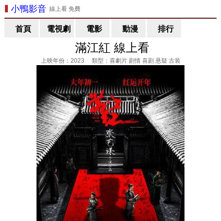
小鴨影音
線上看 免費
首頁
電視劇
電影
動漫
排行
滿江紅 線上看
上映年份：2023 類型：喜劇片 剧情 喜剧 悬疑 古装