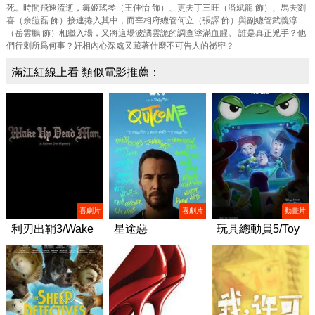
死。時間飛速流逝，舞姬瑤琴（王佳怡 飾）、更夫丁三旺（潘斌龍 飾）、馬夫劉
喜（余皚磊 飾）接連捲入其中，而宰相府總管何立（張譯 飾）與副總管武義淳
（岳雲鵬 飾）相繼入場，又將這場波譎雲詭的調查塗滿血腥。 誰是真正兇手？他
們行刺所爲何事？奸相內心深處又藏著什麼不可告人的祕密？
滿江紅線上看 類似電影推薦：
喜劇片
喜劇片
動畫片
利刃出鞘3/Wake
星途惡
玩具總動員5/Toy
Up Dead Man: A
果/Outcome
Story 5
Knives Out Mystery‎