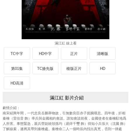
滿江紅 線上看
TC中字
HD中字
正片
清晰版
第01集
TC搶先版
槍版正片
HD
HD高清
滿江紅 影片介紹
劇情介紹：
南宋紹興年間，一代忠良岳鵬舉物故，引無數良臣赤子扼腕嘆息。四年後，奸相
秦檜（雷佳音 飾）率兵與金國相約會談。誰知會談前夜，金國使者在秦檜駐地爲
人所害。事態緊急，親兵營副統領孫均（易烊千璽 飾）得知小兵張大（沈騰 飾）
了解線索，遂將其帶到秦檜處。秦檜命二人一個時辰內找出真兇，否則一律處