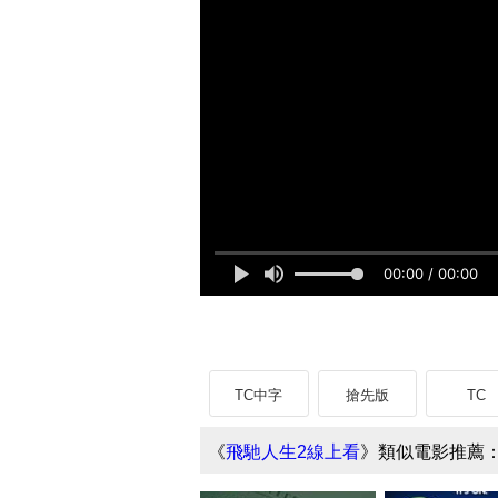
TC中字
搶先版
TC
《
飛馳人生2線上看
》類似電影推薦