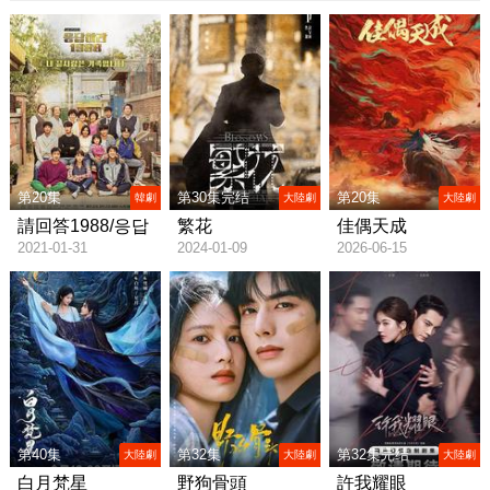
第20集
第30集完结
第20集
韓劇
大陸劇
大陸劇
請回答1988/응답
繁花
佳偶天成
2021-01-31
2024-01-09
2026-06-15
하라 1988
第40集
第32集
第32集完结
大陸劇
大陸劇
大陸劇
白月梵星
野狗骨頭
許我耀眼