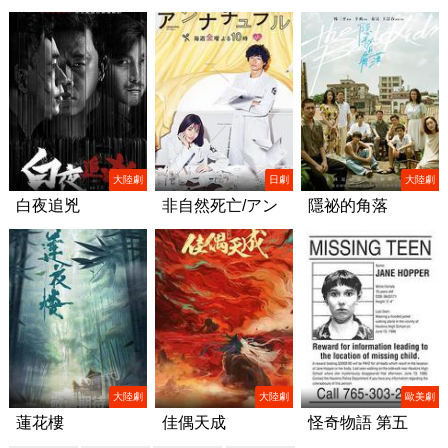
大陸劇
日劇
大陸劇
白夜追兇
非自然死亡/アン
隱祕的角落
ナチュラル
大陸劇
大陸劇
歐美劇
蓮花樓
佳偶天成
怪奇物語 第五
季/Stranger Things