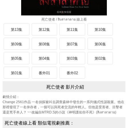
死亡使者 / สิงสาลาตาย 線上看
第13集
第12集
第11集
第10集
第09集
第08集
第07集
第06集
第05集
第04集
第03集
第02集
第01集
番外01
番外02
死亡使者 影片介紹
劇情介紹：
Change 2561作品 一名偵探被叫去調查森林中發生的一系列儀式性謀殺案。他在
那裡發現了一名倖存者，一個可以與死者交流的年輕人。但他是受害者、目擊者
還是兇手本人？ ~~改編自MTRD.S的小說《神明護佑你不死》(สิงสาลาตาย)
死亡使者線上看 類似電視劇推薦：