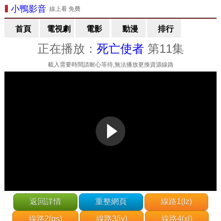
小鴨影音
線上看 免費
首頁
電視劇
電影
動漫
排行
正在播放：
死亡使者
第11集
載入需要時間請耐心等待,無法播放更換資源線路
返回詳情
重整網頁
線路1(lz)
線路2(gs)
線路3(jy)
線路4(xl)