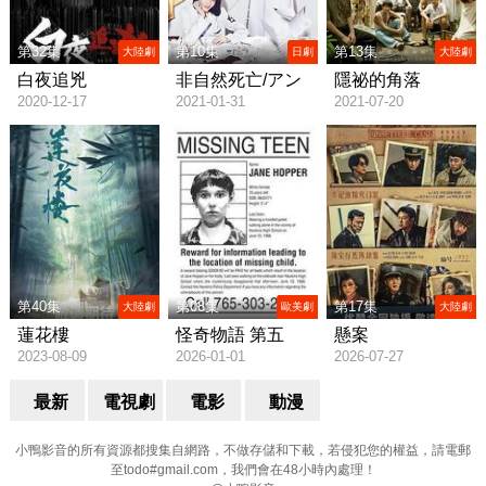
第32集
第10集
第13集
大陸劇
日劇
大陸劇
白夜追兇
非自然死亡/アン
隱祕的角落
2020-12-17
2021-01-31
2021-07-20
ナチュラル
第40集
第08集
第17集
大陸劇
歐美劇
大陸劇
蓮花樓
怪奇物語 第五
懸案
2023-08-09
2026-01-01
2026-07-27
季/Stranger Things
Season 5
最新
電視劇
電影
動漫
小鴨影音的所有資源都搜集自網路，不做存儲和下載，若侵犯您的權益，請電郵
至todo#gmail.com，我們會在48小時內處理！