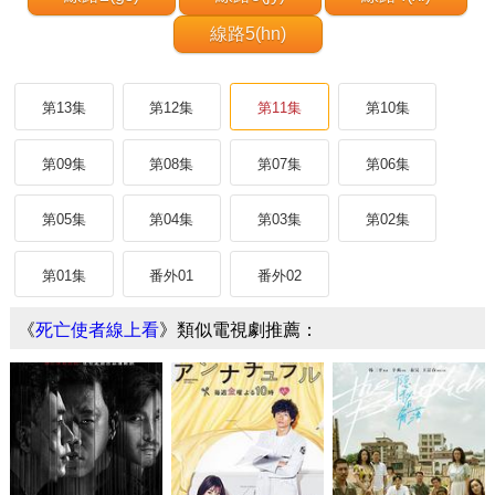
線路5(hn)
第13集
第12集
第11集
第10集
第09集
第08集
第07集
第06集
第05集
第04集
第03集
第02集
第01集
番外01
番外02
《
死亡使者線上看
》類似電視劇推薦：