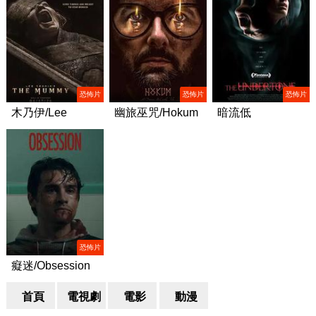
恐怖片
恐怖片
恐怖片
木乃伊/Lee
幽旅巫咒/Hokum
暗流低
Cronin's The
語/Undertone
Mummy
恐怖片
癡迷/Obsession
首頁
電視劇
電影
動漫