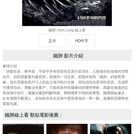
鐵肺 / Iron Lung 線上看
正片
HD中字
鐵肺 影片介紹
劇情介紹：
「靜默狂喜」事件後，宇宙中所有恆星與宜居行星消失，人類僅存於崩壞的空間
站中。囚犯西蒙被判處死刑，卻接到一項交易：駕駛綽號爲「鐵肺」的破舊潛
艇，前往荒蕪衛星AT-5上的血之海洋執行任務，尋找消失的星球與資源，完成即
可獲得自由。潛艇沒有窗戶，只能依靠外部攝像頭與聲吶導航，西蒙在無盡的紅
色深海中前行，攝像頭畫面時斷時續，聲吶傳來不明的敲擊聲。艙體開始滲水，
紅色液體不斷湧入，未知的存在在深海中窺視著他的一舉一動，孤獨與恐懼將他
緊緊包裹。
鐵肺線上看 類似電影推薦：