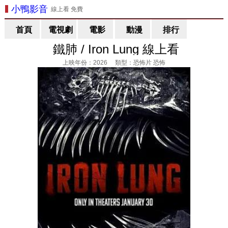
小鴨影音
線上看 免費
首頁
電視劇
電影
動漫
排行
鐵肺 / Iron Lung 線上看
上映年份：2026 類型：恐怖片 恐怖