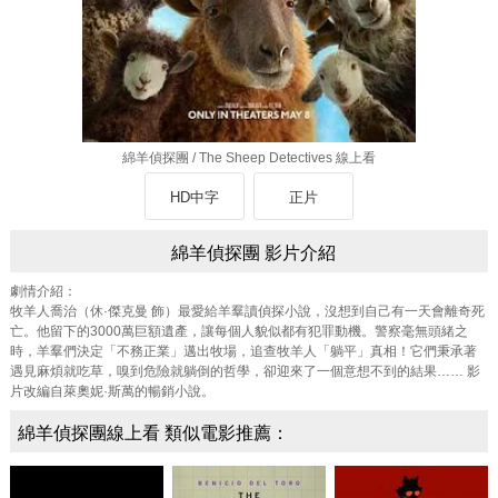
綿羊偵探團 / The Sheep Detectives 線上看
HD中字
正片
綿羊偵探團 影片介紹
劇情介紹：
牧羊人喬治（休·傑克曼 飾）最愛給羊羣讀偵探小說，沒想到自己有一天會離奇死
亡。他留下的3000萬巨額遺產，讓每個人貌似都有犯罪動機。警察毫無頭緒之
時，羊羣們決定「不務正業」邁出牧場，追查牧羊人「躺平」真相！它們秉承著
遇見麻煩就吃草，嗅到危險就躺倒的哲學，卻迎來了一個意想不到的結果…… 影
片改編自萊奧妮·斯萬的暢銷小說。
綿羊偵探團線上看 類似電影推薦：