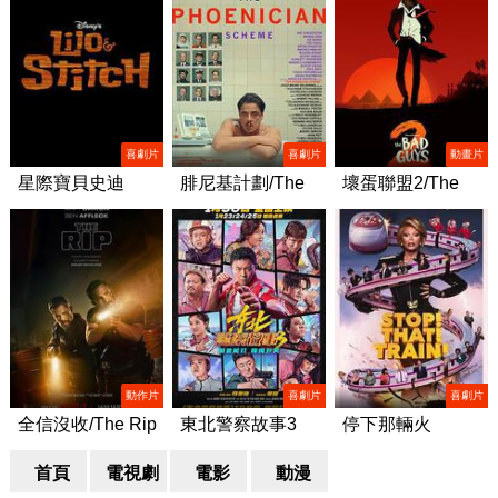
喜劇片
喜劇片
動畫片
星際寶貝史迪
腓尼基計劃/The
壞蛋聯盟2/The
奇/Lilo & Stitch
Phoenician
Bad Guys 2
Scheme
動作片
喜劇片
喜劇片
全信沒收/The Rip
東北警察故事3
停下那輛火
車！/Stop! That!
首頁
電視劇
電影
動漫
Train!