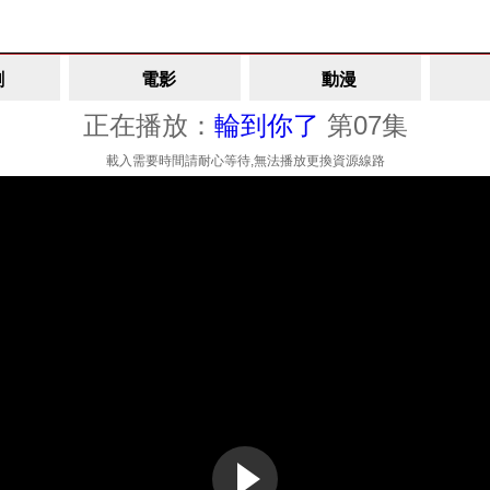
劇
電影
動漫
正在播放：
輪到你了
第07集
載入需要時間請耐心等待,無法播放更換資源線路