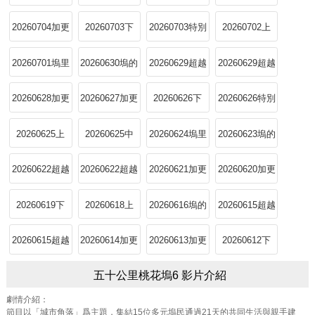
心頭好
目標塢民上
目標塢民下
下
20260704加更
20260703下
20260703特別
20260702上
上
加更
20260701塢里
20260630塢的
20260629超越
20260629超越
陪你看
心頭好
目標塢民上
目標塢民下
20260628加更
20260627加更
20260626下
20260626特別
下
上
加更
20260625上
20260625中
20260624塢里
20260623塢的
陪你看
心頭好
20260622超越
20260622超越
20260621加更
20260620加更
目標塢民上
目標塢民下
下
上
20260619下
20260618上
20260616塢的
20260615超越
心頭好
目標塢民上
20260615超越
20260614加更
20260613加更
20260612下
目標塢民下
下
上
五十公里桃花塢6 影片介紹
劇情介紹：
節目以「城市角落」爲主題，集結15位多元塢民通過21天的共同生活與親手建