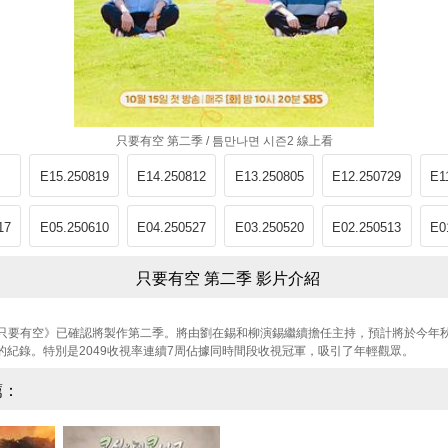
只要有空 第二季 / 틈만나면 시즌2 線上看
E15.250819
E14.250812
E13.250805
E12.250729
E1
17
E05.250610
E04.250527
E03.250520
E02.250513
E0
只要有空 第二季 影片介紹
只要有空》已確認將製作第二季。將由劉在錫和柳演錫繼續擔任主持，預計將於今年秋季
%的紀錄。特別是2049收視率連續7周佔據同時間段收視冠軍，吸引了年輕觀眾。
薦：