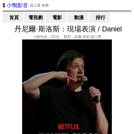
小鴨影音
線上看 免費
首頁
電視劇
電影
動漫
排行
丹尼爾·斯洛斯：現場表演 / Daniel
Sloss: Live Shows 線上看
上映年份：2018 類型：綜藝 喜剧 脱口秀