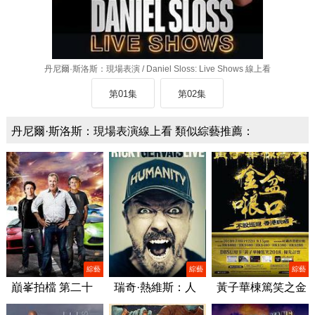
丹尼爾·斯洛斯：現場表演 / Daniel Sloss: Live Shows 線上看
第01集
第02集
丹尼爾·斯洛斯：現場表演線上看 類似綜藝推薦：
綜藝
綜藝
綜藝
巔峯拍檔 第二十
瑞奇·熱維斯：人
黃子華棟篤笑之金
二季/Top Gear
性/Ricky Gervais:
盆啷口