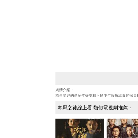
劇情介紹：
故事講述的是多年好友和不良少年假扮緝毒局探員
毒竊之徒線上看 類似電視劇推薦：