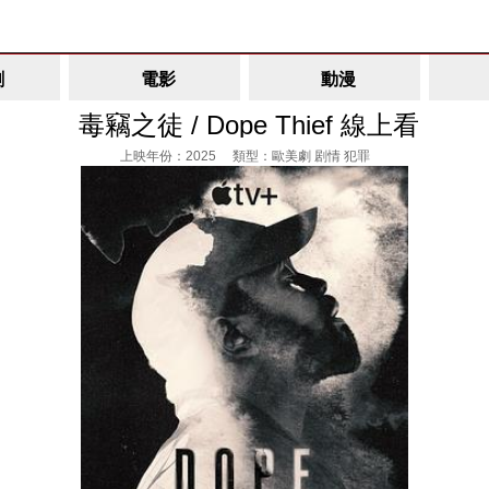
劇
電影
動漫
毒竊之徒 / Dope Thief 線上看
上映年份：2025 類型：歐美劇 剧情 犯罪