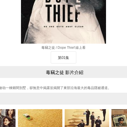
毒竊之徒 / Dope Thief 線上看
第01集
毒竊之徒 影片介紹
搶劫一棟鄉間別墅，卻無意中揭露並揭開了東部沿海最大的毒品隱祕通道。