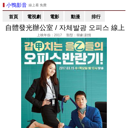
小鴨影音
線上看 免費
首頁
電視劇
電影
動漫
排行
自體發光辦公室 / 자체발광 오피스 線上
看
上映年份：2017 類型：韓劇 剧情