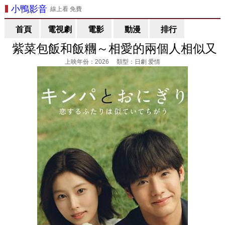
小鴨影音
線上看 免費
首頁
電視劇
電影
動漫
排行
紫菜包飯和飯糰～相愛的兩個人相似又
不一樣～ / キンパとおにぎり～戀する
上映年份：2026 類型：日劇 爱情
ふたりは似ていてちがう～ 線上看