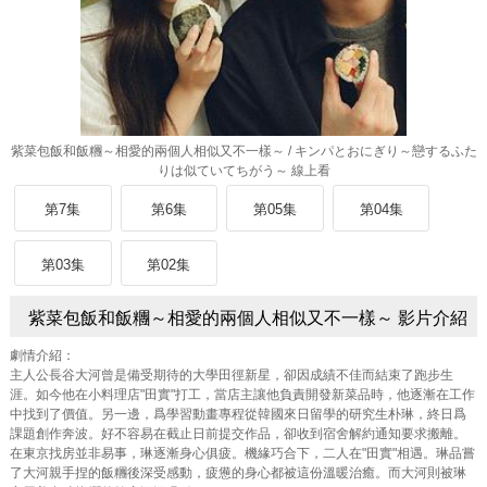
紫菜包飯和飯糰～相愛的兩個人相似又不一樣～ / キンパとおにぎり～戀するふた
りは似ていてちがう～ 線上看
第7集
第6集
第05集
第04集
第03集
第02集
紫菜包飯和飯糰～相愛的兩個人相似又不一樣～ 影片介紹
劇情介紹：
主人公長谷大河曾是備受期待的大學田徑新星，卻因成績不佳而結束了跑步生
涯。如今他在小料理店"田實"打工，當店主讓他負責開發新菜品時，他逐漸在工作
中找到了價值。另一邊，爲學習動畫專程從韓國來日留學的研究生朴琳，終日爲
課題創作奔波。好不容易在截止日前提交作品，卻收到宿舍解約通知要求搬離。
在東京找房並非易事，琳逐漸身心俱疲。機緣巧合下，二人在"田實"相遇。琳品嘗
了大河親手捏的飯糰後深受感動，疲憊的身心都被這份溫暖治癒。而大河則被琳