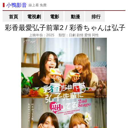
小鴨影音
線上看 免費
首頁
電視劇
電影
動漫
排行
彩香最愛弘子前輩2 / 彩香ちゃんは弘子
先輩に戀してる 2nd Stage 線上看
上映年份：2025 類型：日劇 剧情 爱情 同性