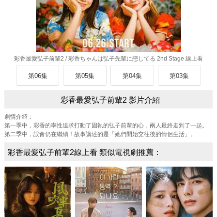
彩香最愛弘子前輩2 / 彩香ちゃんは弘子先輩に戀してる 2nd Stage 線上看
第06集
第05集
第04集
第03集
彩香最愛弘子前輩2 影片介紹
劇情介紹：
第一季中，彩香的率性追求打動了固執的弘子前輩的心，兩人最終走到了一起。
第二季中，誤會仍在繼續！故事講述的是「她們開始交往後的情侶生活」。
彩香最愛弘子前輩2線上看 類似電視劇推薦：