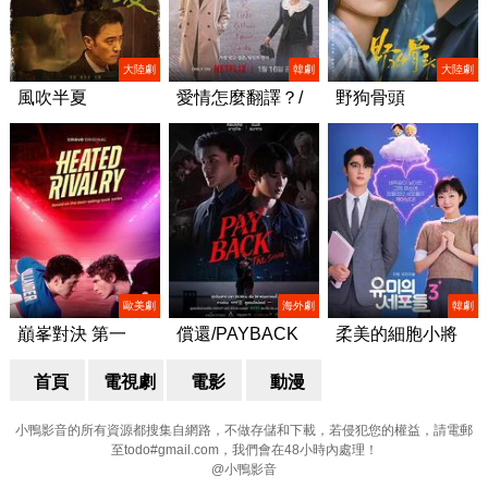
大陸劇
韓劇
大陸劇
風吹半夏
愛情怎麼翻譯？/
野狗骨頭
이 사랑 통역 되나
요?
歐美劇
海外劇
韓劇
巔峯對決 第一
償還/PAYBACK
柔美的細胞小將
季/Heated Rivalry
第三季/유미의세포
Season 1
首頁
電視劇
電影
動漫
들 시즌3
小鴨影音的所有資源都搜集自網路，不做存儲和下載，若侵犯您的權益，請電郵
至todo#gmail.com，我們會在48小時內處理！
@小鴨影音