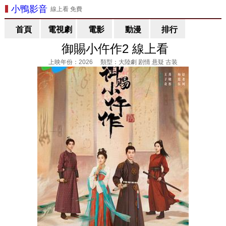
小鴨影音
線上看 免費
首頁
電視劇
電影
動漫
排行
御賜小仵作2 線上看
上映年份：2026 類型：大陸劇 剧情 悬疑 古装