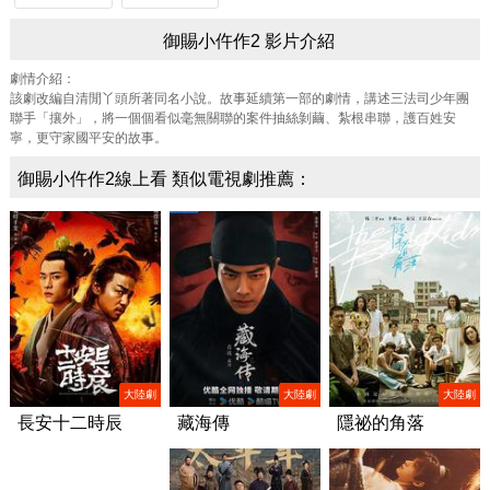
御賜小仵作2 影片介紹
劇情介紹：
該劇改編自清閒丫頭所著同名小說。故事延續第一部的劇情，講述三法司少年團
聯手「攘外」，將一個個看似毫無關聯的案件抽絲剝繭、紮根串聯，護百姓安
寧，更守家國平安的故事。
御賜小仵作2線上看 類似電視劇推薦：
大陸劇
大陸劇
大陸劇
長安十二時辰
藏海傳
隱祕的角落