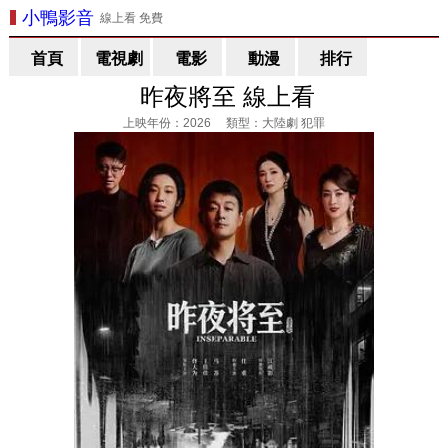
小鴨影音
線上看 免費
首頁
電視劇
電影
動漫
排行
昨夜將至 線上看
上映年份：2026 類型：大陸劇 犯罪