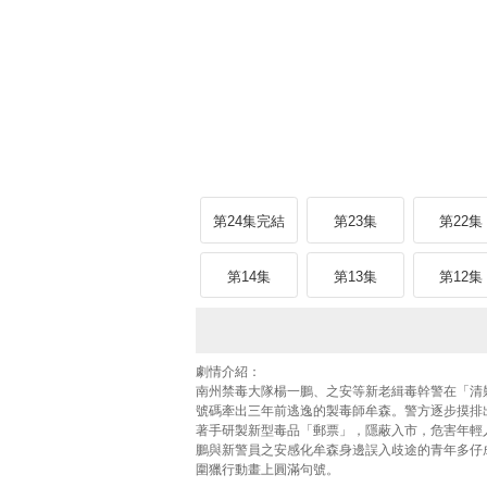
第24集完結
第23集
第22集
第14集
第13集
第12集
劇情介紹：
南州禁毒大隊楊一鵬、之安等新老緝毒幹警在「清
號碼牽出三年前逃逸的製毒師牟森。警方逐步摸排
著手研製新型毒品「郵票」，隱蔽入市，危害年輕
鵬與新警員之安感化牟森身邊誤入歧途的青年多仔
圍獵行動畫上圓滿句號。