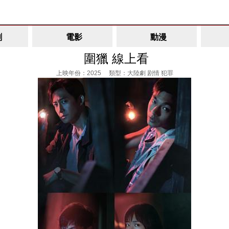
劇
電影
動漫
圍獵 線上看
上映年份：2025 類型：大陸劇 剧情 犯罪