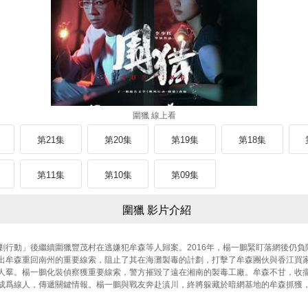
圍獵 線上看
第21集
第20集
第19集
第18集
第11集
第10集
第09集
圍獵 影片介紹
剿行動」後繼續圍獵豐茂村在逃嫌犯牟森等人歸案。2016年，楊一鵬緊盯落網後仍
出牟森重回南州的重要線索，阻止了其在海灘製毒的計劃，打擊了牟森團伙與香江買
人羣。楊一鵬化裝偵察獲重要線索，警方摧毀了遠在湘南的製毒工廠。牟森不甘，收
成爲線人，傳遞關鍵情報。楊一鵬與戰友奔赴滇川，終將躲藏於暗網基地的牟森抓獲