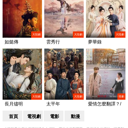
大陸劇
大陸劇
大陸劇
如懿傳
雲秀行
夢華錄
大陸劇
大陸劇
韓劇
長月燼明
太平年
愛情怎麼翻譯？/
이 사랑 통역 되나
首頁
電視劇
電影
動漫
요?