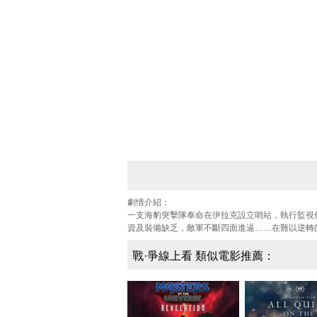
劇情介紹：
一支海豹突擊隊奉命在伊拉克設立哨站，執行監視
資及裝備缺乏，敵軍不斷四面進逼……在難以逆轉
戰·爭線上看 類似電影推薦：