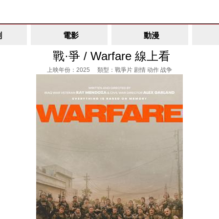
劇
電影
動漫
戰·爭 / Warfare 線上看
上映年份：2025 類型：戰爭片 剧情 动作 战争