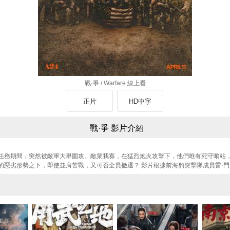
戰·爭 / Warfare 線上看
正片
HD中字
戰·爭 影片介紹
任務期間，突然被敵軍大舉圍攻。敵衆我寡，在猛烈炮火攻擊下，他們唯有死守哨站
的惡劣形勢之下，即使並肩苦戰，又可否全員撤退？ 影片根據前海豹突擊隊成員雷·