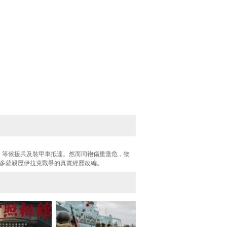
，等候援兵及裝甲車抵達。然而同袍傷重垂危，物
門多薩親歷伊拉克戰爭的真實經歷改編。