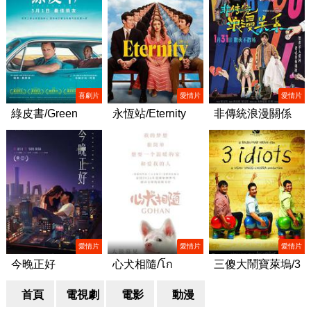
喜劇片
愛情片
愛情片
綠皮書/Green
永恆站/Eternity
非傳統浪漫關係
Book
愛情片
愛情片
愛情片
今晚正好
心犬相隨/โก
三傻大鬧寶萊塢/3
ฮัง..หัวใจโกโฮม
Idiots
首頁
電視劇
電影
動漫