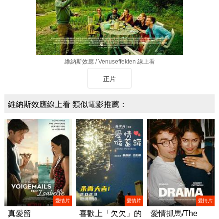
維納斯效應 / Venuseffekten 線上看
正片
維納斯效應線上看 類似電影推薦：
愛情片
愛情片
愛情片
真愛留
喜歡上「欠欠」的
愛情抓馬/The