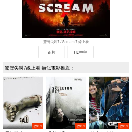
驚聲尖叫7 / Scream 7 線上看
正片
HD中字
驚聲尖叫7線上看 類似電影推薦：
恐怖片
恐怖片
恐怖片