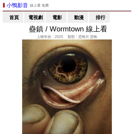
小鴨影音
線上看 免費
首頁
電視劇
電影
動漫
排行
蠱鎮 / Wormtown 線上看
上映年份：2025 類型：恐怖片 恐怖