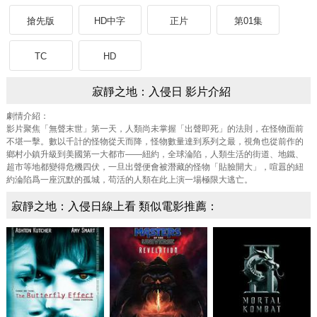
搶先版
HD中字
正片
第01集
TC
HD
寂靜之地：入侵日 影片介紹
劇情介紹：
影片聚焦「無聲末世」第一天，人類尚未掌握「出聲即死」的法則，在怪物面前
不堪一擊。數以千計的怪物從天而降，怪物數量達到系列之最，視角也從前作的
鄉村小鎮升級到美國第一大都市——紐約，全球淪陷，人類生活的街道、地鐵、
超市等地都變得危機四伏，一旦出聲便會被潛藏的怪物「貼臉開大」，喧囂的紐
約淪陷爲一座沉默的孤城，苟活的人類在此上演一場極限大逃亡。
寂靜之地：入侵日線上看 類似電影推薦：