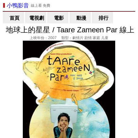
小鴨影音
線上看 免費
首頁
電視劇
電影
動漫
排行
地球上的星星 / Taare Zameen Par 線上
看
上映年份：2007 類型：劇情片 剧情 家庭 儿童