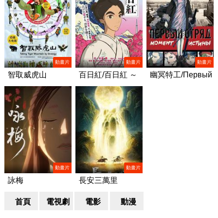
動畫片
動畫片
動畫片
智取威虎山
百日紅/百日紅 ～
幽冥特工/Первый
Miss HOKUSAI～
отряд
動畫片
動畫片
詠梅
長安三萬里
首頁
電視劇
電影
動漫