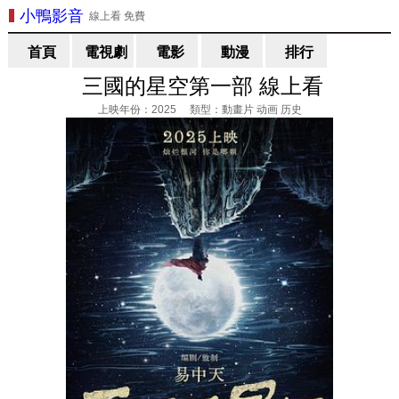
小鴨影音
線上看 免費
首頁
電視劇
電影
動漫
排行
三國的星空第一部 線上看
上映年份：2025 類型：動畫片 动画 历史