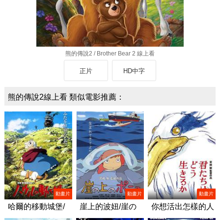
熊的傳說2 / Brother Bear 2 線上看
正片
HD中字
熊的傳說2線上看 類似電影推薦：
動畫片
動畫片
動畫片
哈爾的移動城堡/
崖上的波妞/崖の
你想活出怎樣的人
ハウルの動く城
上のポニョ
生/君たちはどう生