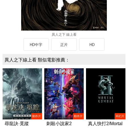
異人之下 線上看
HD中字
正片
HD
異人之下線上看 類似電影推薦：
動作片
動作片
科幻片
尋龍訣·覓蹤
刺殺小說家2
真人快打2/Mortal