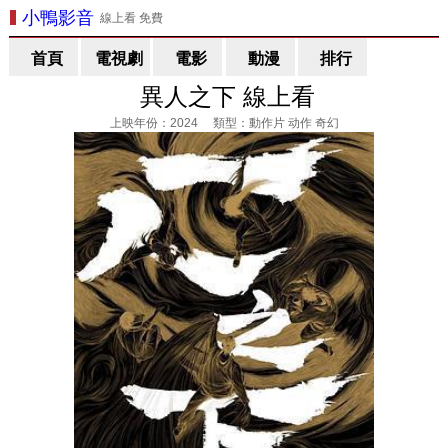
小鴨影音
線上看 免費
首頁
電視劇
電影
動漫
排行
異人之下 線上看
上映年份：2024 類型：動作片 动作 奇幻