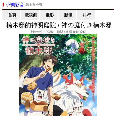
小鴨影音
線上看 免費
首頁
電視劇
電影
動漫
排行
楠木邸的神明庭院 / 神の庭付き楠木邸
線上看
上映年份：2026 類型：動漫 动画 奇幻