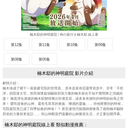
楠木邸的神明庭院 / 神の庭付き楠木邸 線上看
第12集
第11集
第10集
第09集
第08集
第05集
楠木邸的神明庭院 影片介紹
劇情介紹：
楠木湊成了鄉下一座新建宅院的管理員。 原本是座有惡靈寄宿其中、非常「不乾
淨」的院落大宅，然而身懷超強驅除邪祟力量的楠木卻在不知不覺間將之消滅殆
盡！ 徹底淨化過後的楠木邸變得萬分舒適宜居，諸多各有個性的神明紛紛爲之而
來！ 愛吃甜食的山神、還有毛茸茸的眷族、嗜酒的靈龜…… 待他察覺到的時候，
宅院庭院竟已成了四季如春的神域！？ 甚至連現代陰陽師都會爲了藉助楠木驅除
邪祟的力量前來造訪…… 與山神鄰居們溫馨的山林樂居生活，才正要拉開序幕。
楠木邸的神明庭院線上看 類似動漫推薦：