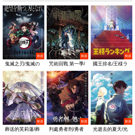
動漫
動漫
動漫
鬼滅之刃/鬼滅の
咒術回戰 第一季/
國王排名/王様ラ
刃
呪術廻戦
ンキング
動漫
動漫
動漫
葬送的芙莉蓮/葬
判處勇者刑/勇者
光逝去的夏天/光