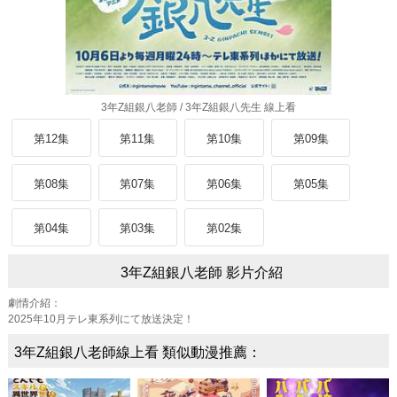
3年Z組銀八老師 / 3年Z組銀八先生 線上看
第12集
第11集
第10集
第09集
第08集
第07集
第06集
第05集
第04集
第03集
第02集
3年Z組銀八老師 影片介紹
劇情介紹：
2025年10月テレ東系列にて放送決定！
3年Z組銀八老師線上看 類似動漫推薦：