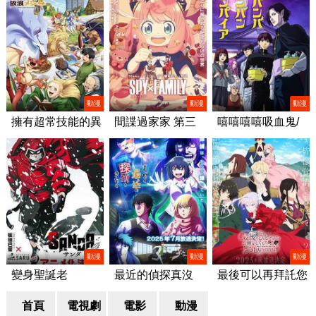
動漫
動漫
動漫
擁有超常技能的異
間諜過家家 第三
嘻嘻嘻嘻吸血鬼/
世界流浪美食家 第
季/SPY×FAMILY
ババンババンバン
二季/とんでもスキ
Season 3
バンパイア
ルで異世界放浪メ
シ2
動漫
動漫
動漫
變身聖誕老
最近的偵探真沒
最後可以再拜託您
人/SANDA
用/まったく最近の
一件事嗎/最後にひ
首頁
電視劇
探偵ときたら
電影
動漫
とつだけお願いし