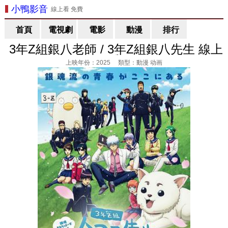
小鴨影音
線上看 免費
首頁
電視劇
電影
動漫
排行
3年Z組銀八老師 / 3年Z組銀八先生 線上
看
上映年份：2025 類型：動漫 动画