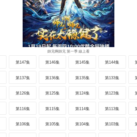
師兄啊師兄 第一季 線上看
第147集
第146集
第145集
第144集
第137集
第136集
第135集
第133集
第126集
第125集
第124集
第123集
第116集
第115集
第114集
第113集
第106集
第105集
第104集
第103集