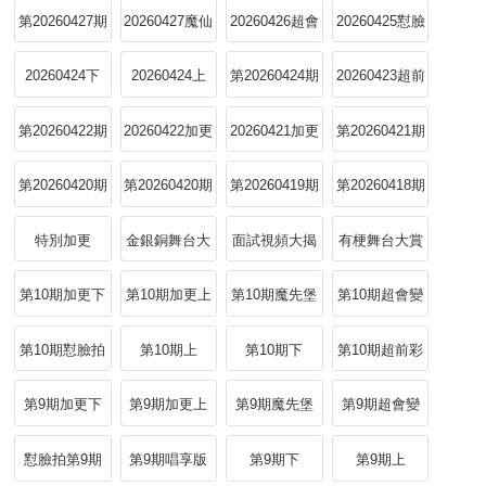
加更下
加更上
第20260427期
20260427魔仙
20260426超會
20260425懟臉
魔先堡
堡
變
拍
20260424下
20260424上
第20260424期
20260423超前
唱享版
彩蛋
第20260422期
20260422加更
20260421加更
第20260421期
加更下
加更上
第20260420期
第20260420期
第20260419期
第20260418期
魔力sir陪看
魔先堡
超會變
懟臉拍
特別加更
金銀銅舞台大
面試視頻大揭
有梗舞台大賞
賞
祕
第10期加更下
第10期加更上
第10期魔先堡
第10期超會變
第10期懟臉拍
第10期上
第10期下
第10期超前彩
蛋
第9期加更下
第9期加更上
第9期魔先堡
第9期超會變
懟臉拍第9期
第9期唱享版
第9期下
第9期上